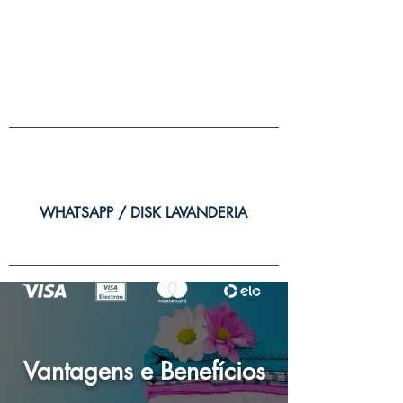
(24) 3371-6985
/
3371-
3027
WHATSAPP / DISK LAVANDERIA
(24) 99986-5151
Vantagens e Benefícios