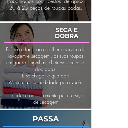
Trabalhamos com "cestos" de aprox.
20 à 25 peças de roupas cadas.
SECA E
DOBRA
Prático e fácil, ao escolher o serviço de
lavagem e secagem , as suas roupas
chegarão limpinhas, cheirosas, secas e
dobradas.
É só chegar e guardar!
Muito mais comodidade para você.
*pode-se optar somente pelo serviço
de secagem
PASSA