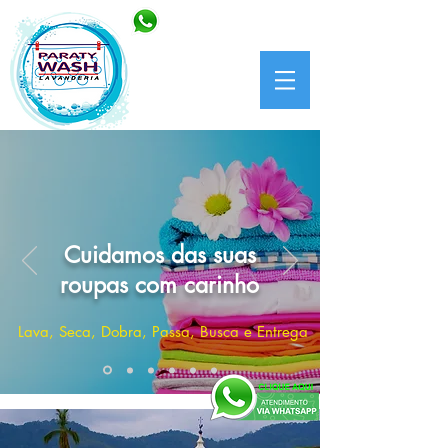
(24) 99986-5151
/
(24)
3371-6395
/
3371-3027
Cuidamos das suas
roupas com carinho
Lava, Seca, Dobra, Passa, Busca e Entrega