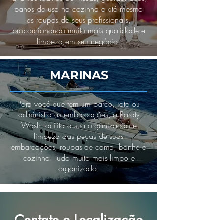
panos de uso na cozinha e até mesmo
as roupas de seus profissionais,
proporcionando muito mais qualidade e
limpeza em seu negócio.
MARINAS
Para você que tem um barco, iate ou
administra as embarcações, a Paraty
Wash facilita a sua organização e
limpeza das peças de suas
embarcações, roupas de cama, banho e
cozinha. Tudo muito mais limpo e
organizado.
Contato e Localização